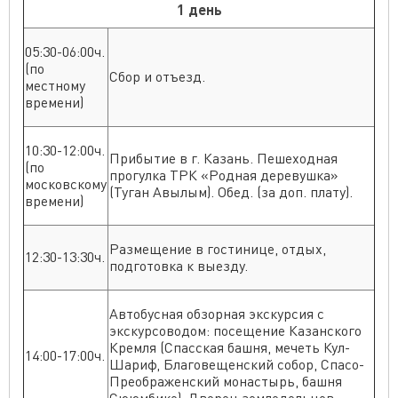
1 день
05:30-06:00ч.
(по
Сбор и отъезд.
местному
времени)
10:30-12:00ч.
Прибытие в г. Казань. Пешеходная
(по
прогулка ТРК «Родная деревушка»
московскому
(Туган Авылым). Обед. (за доп. плату).
времени)
Размещение в гостинице, отдых,
12:30-13:30ч.
подготовка к выезду.
Автобусная обзорная экскурсия с
экскурсоводом: посещение Казанского
Кремля (Спасская башня, мечеть Кул-
14:00-17:00ч.
Шариф, Благовещенский собор, Спасо-
Преображенский монастырь, башня
Сююмбике), Дворец земледельцев