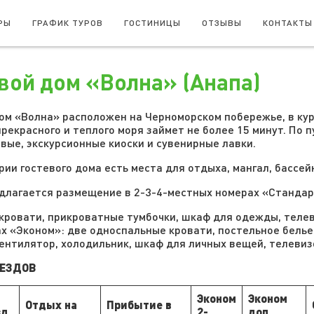
РЫ
ГРАФИК ТУРОВ
ГОСТИНИЦЫ
ОТЗЫВЫ
КОНТАКТЫ
вой дом «Волна» (Анапа)
ом «Волна» расположен на Черноморском побережье, в ку
прекрасного и теплого моря займет не более 15 минут. По
овые, экскурсионные киоски и сувенирные лавки.
рии гостевого дома есть места для отдыха, мангал, бассей
длагается размещение в 2-3-4-местных номерах «Стандар
 кровати, прикроватные тумбочки, шкаф для одежды, телев
рах «Эконом»: две односпальные кровати, постельное белье,
вентилятор, холодильник, шкаф для личных вещей, телевизо
АЕЗДОВ
Эконом
Эконом
Отдых на
Прибытие в
зд
2-
доп.