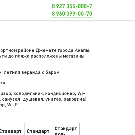
8 927 355-888-7
8 960 399-00-70
рортном районе Джемете города Анапы.
 пути до пляжа расположены магазины,
н, летняя веранда с баром.
т».
изор, холодильник, кондиционер, Wi-
 санузел (душевая, унитаз, раковина)
р, Wi-Fi.
Стандарт
Стандарт
Стандарт
доп-