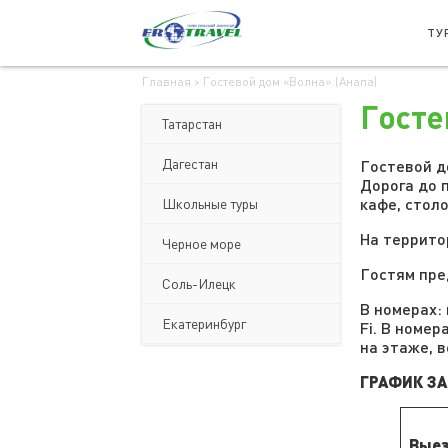
ТУ
Главная
>
Гостевой дом «Волна» (Анапа)
Госте
Татарстан
Дагестан
Гостевой д
Дорога до 
кафе, стол
Школьные туры
На террито
Черное море
Гостям пре
Соль-Илецк
В номерах:
Екатеринбург
Fi. В номе
на этаже, 
ГРАФИК З
Вые