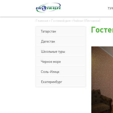
ТУ
Главная
>
Гостевой дом «Чайка» (Песчаное)
Госте
Татарстан
Дагестан
Школьные туры
Черное море
Соль-Илецк
Екатеринбург